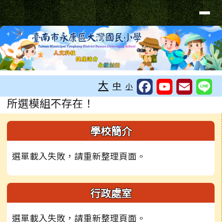
台南市大灣國小無障礙網站
導覽列
跳至主內容區
工具列
大
中
小
頁尾區域
主內容區域
所選模組不存在！
左邊區域內容
學校簡介
選單載入失敗，請重新整理頁面。
行政處室
選單載入失敗，請重新整理頁面。