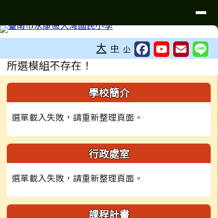
台南市大灣國小無障礙網站
導覽列
跳至主內容區
工具列
大
中
小
頁尾區域
主內容區域
所選模組不存在！
左邊區域內容
學校簡介
選單載入失敗，請重新整理頁面。
行政處室
選單載入失敗，請重新整理頁面。
課程計畫