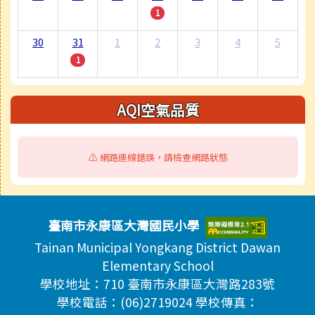
1
30
31
1
2
3
4
5
1
AQI空氣品質
⚠️ 網路連線錯誤，請檢查網路狀態
頁尾區域內容
臺南市永康區大灣國民小學
Tainan Municipal Yongkang District Dawan
Elementary School
學校地址：710 臺南市永康區大灣路283號
學校電話：(06)2719024 學校傳真：